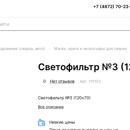
+7 (4872) 70-23
–
удование (сварка, авто)
Маски, краги и аксессуары для сварки
Светофильтр №3 (1
0
Нет отзывов
Арт.
110153
Светофильтр №3 (120х70)
Все описание
Низкие цены
Одни из самых выгодных цен на