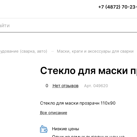
+7 (4872) 70-23
–
удование (сварка, авто)
Маски, краги и аксессуары для сварки
Стекло для маски 
0
Нет отзывов
Арт.
049620
Стекло для маски прозрачн 110х90
Все описание
Низкие цены
Одни из самых выгодных цен на