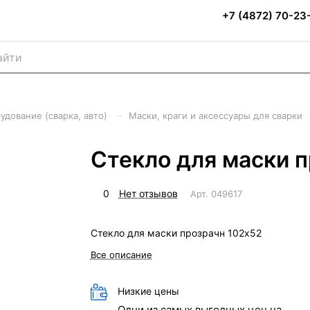
+7 (4872) 70-23
–
удование (сварка, авто)
Маски, краги и аксессуары для сварки
Стекло для маски 
0
Нет отзывов
Арт.
049617
Стекло для маски прозрачн 102х52
Все описание
Низкие цены
Одни из самых выгодных цен на