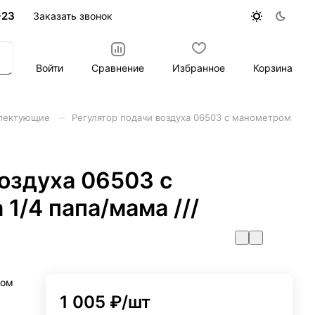
-23
Заказать звонок
Войти
Сравнение
Избранное
Корзина
–
плектующие
Регулятор подачи воздуха 06503 с манометром
оздуха 06503 с
1/4 папа/мама ///
ром
1 005 ₽/
шт