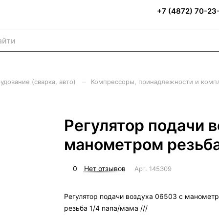
+7 (4872) 70-23
–
удование (сварка, авто)
Компрессоры, принадлежности и ком
Регулятор подачи в
манометром резьба 
0
Нет отзывов
Арт.
145309
Регулятор подачи воздуха 06503 с маномет
резьба 1/4 папа/мама ///