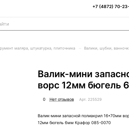
+7 (4872) 70-23
–
румент маляра, штукатурка, плиточника
Валики, шубки, ванноч
Валик-мини запасн
ворс 12мм бюгель 
0
Нет отзывов
Арт.
225529
Валик-мини запасной полиакрил 16*70мм во
12мм бюгель 6мм Крафор 085-0070