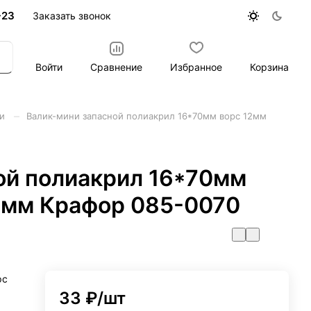
-23
Заказать звонок
Войти
Сравнение
Избранное
Корзина
–
ки
Валик-мини запасной полиакрил 16*70мм ворс 12мм
ой полиакрил 16*70мм
6мм Крафор 085-0070
рс
33 ₽/
шт