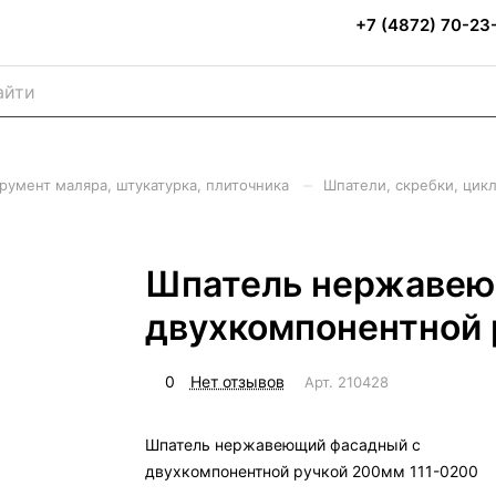
+7 (4872) 70-23
–
румент маляра, штукатурка, плиточника
Шпатели, скребки, цик
Шпатель нержавею
двухкомпонентной 
0
Нет отзывов
Арт.
210428
Шпатель нержавеющий фасадный с
двухкомпонентной ручкой 200мм 111-0200