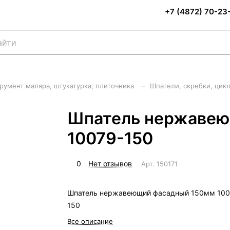
+7 (4872) 70-23
–
румент маляра, штукатурка, плиточника
Шпатели, скребки, цик
Шпатель нержавею
10079-150
0
Нет отзывов
Арт.
150171
Шпатель нержавеющий фасадный 150мм 100
150
Все описание