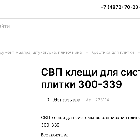
+7 (4872) 70-23
–
румент маляра, штукатурка, плиточника
Крестики для плитки
СВП клещи для сис
плитки 300-339
0
Нет отзывов
Арт.
233114
СВП клещи для системы выравнивания плитк
300-339
Все описание