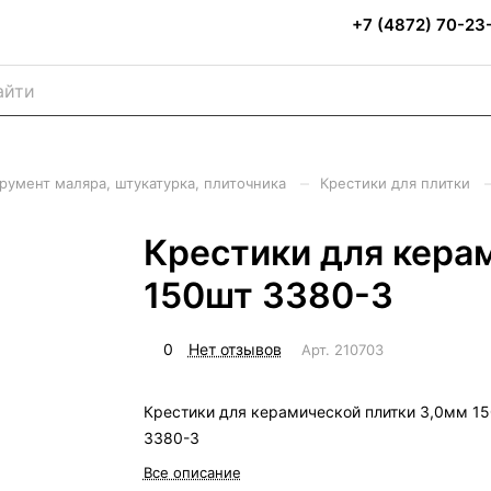
+7 (4872) 70-23
–
румент маляра, штукатурка, плиточника
Крестики для плитки
Крестики для кера
150шт 3380-3
0
Нет отзывов
Арт.
210703
Крестики для керамической плитки 3,0мм 1
3380-3
Все описание