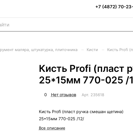
+7 (4872) 70-23
–
–
румент маляра, штукатурка, плиточника
Кисти
Кисть Profi 
Кисть Profi (пласт
25*15мм 770-025 /1
0
Нет отзывов
Арт.
235618
Кисть Profi (пласт ручка смешан щетина)
25*15мм 770-025 /12/
Все описание