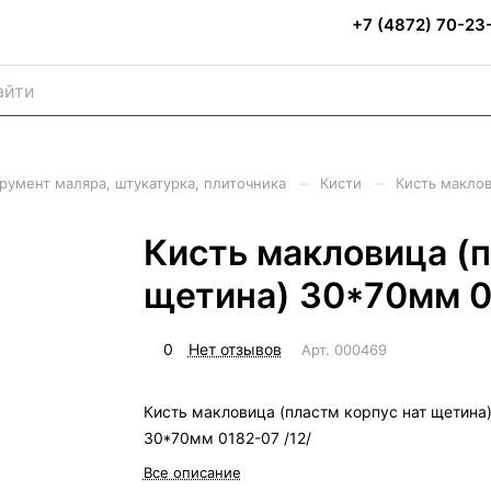
+7 (4872) 70-23
–
–
румент маляра, штукатурка, плиточника
Кисти
Кисть маклов
Кисть макловица (п
щетина) 30*70мм 0
0
Нет отзывов
Арт.
000469
Кисть макловица (пластм корпус нат щетина
30*70мм 0182-07 /12/
Все описание