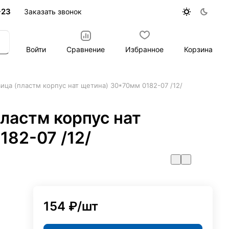
-23
Заказать звонок
Войти
Сравнение
Избранное
Корзина
ица (пластм корпус нат щетина) 30*70мм 0182-07 /12/
ластм корпус нат
182-07 /12/
)
154 ₽/
шт