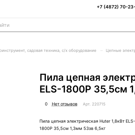
+7 (4872) 70-23
–
оинструмент, садовая техника, с/х оборудование
Цепные элект
Пила цепная электр
ELS-1800P 35,5см 1
0
Нет отзывов
Арт.
220715
Пила цепная электрическая Huter 1,8кВт ELS-
1800P 35,5см 1,3мм 53зв 6,5кг