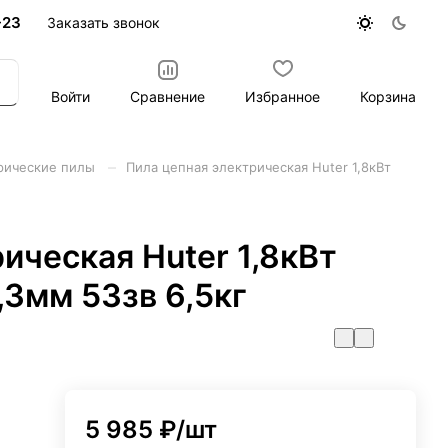
-23
Заказать звонок
Войти
Сравнение
Избранное
Корзина
–
рические пилы
Пила цепная электрическая Huter 1,8кВт
ическая Huter 1,8кВт
,3мм 53зв 6,5кг
5 985 ₽/
шт