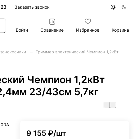
-23
Заказать звонок
Войти
Сравнение
Избранное
Корзина
–
азонокосилки
Триммер электрический Чемпион 1,2кВт
ский Чемпион 1,2кВт
2,4мм 23/43см 5,7кг
200А
9 155 ₽/
шт