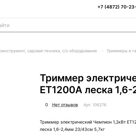
+7 (4872) 70-23
–
оинструмент, садовая техника, с/х оборудование
Триммеры и г
Триммер электриче
ЕТ1200А леска 1,6-
0
Нет отзывов
Арт.
106276
Триммер электрический Чемпион 1,2кВт ЕТ1
леска 1,6-2,4мм 23/43см 5,7кг