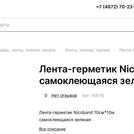
+7 (4872) 70-23
–
–
зивы, ленты, пленки, канаты
Ленты, пленка, прочее
Лента-
Лента-герметик Ni
самоклеющаяся зе
0
Нет отзывов
Арт.
164118
Лента-герметик Nicoband 10см*10м
самоклеющаяся зеленая
Все описание