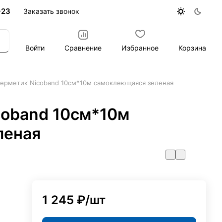
-23
Заказать звонок
Войти
Сравнение
Избранное
Корзина
герметик Nicoband 10см*10м самоклеющаяся зеленая
coband 10см*10м
леная
1 245 ₽/
шт