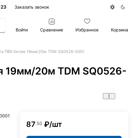
-23
Заказать звонок
Войти
Сравнение
Избранное
Корзина
та ПВХ белая 19мм/20м TDM SQ0526-0001
я 19мм/20м TDM SQ0526-
0001
87
₽/
шт
.50