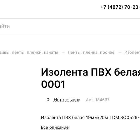
+7 (4872) 70-23
–
–
зивы, ленты, пленки, канаты
Ленты, пленка, прочее
Изолен
Изолента ПВХ бела
0001
0
Нет отзывов
Арт.
184667
Изолента ПВХ белая 19мм/20м TDM SQ0526-
Все описание