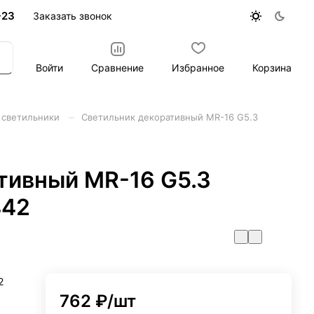
-23
Заказать звонок
Войти
Сравнение
Избранное
Корзина
–
 светильники
Светильник декоративный MR-16 G5.3
тивный MR-16 G5.3
442
2
762 ₽/
шт