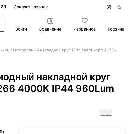
-23
Заказать звонок
Войти
Сравнение
Избранное
Корзина
ьник светодиодный накладной круг 12Вт пласт корп AL266
иодный накладной круг
L266 4000К IP44 960Lum
Вт