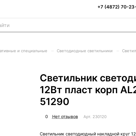
+7 (4872) 70-23
–
–
ративные и специальные
Светодиодные светильники
Светил
Светильник светод
12Вт пласт корп A
51290
0
Нет отзывов
Арт.
230120
Светильник светодиодный накладной круг 12