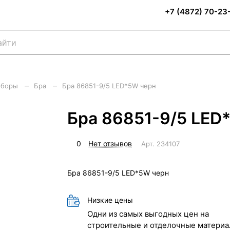
+7 (4872) 70-23
–
–
иборы
Бра
Бра 86851-9/5 LED*5W черн
Бра 86851-9/5 LED
0
Нет отзывов
Арт.
234107
Бра 86851-9/5 LED*5W черн
Низкие цены
Одни из самых выгодных цен на
строительные и отделочные материа