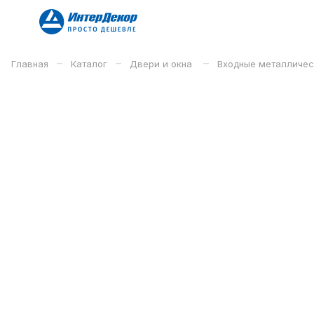
–
–
–
Главная
Каталог
Двери и окна
Входные металличе