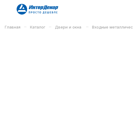
–
–
–
Главная
Каталог
Двери и окна
Входные металличе