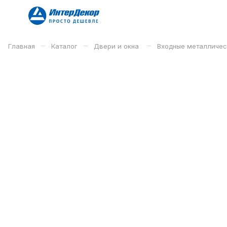
–
–
–
Главная
Каталог
Двери и окна
Входные металличе