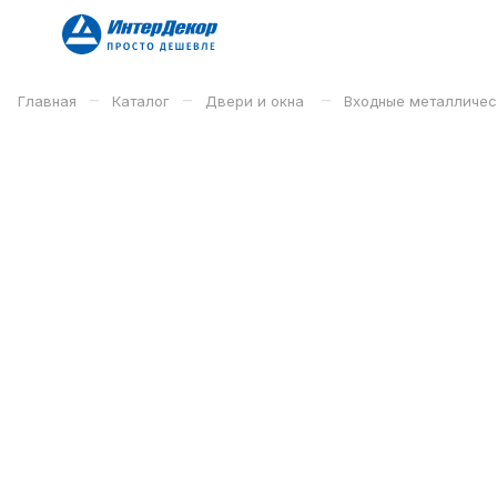
–
–
–
Главная
Каталог
Двери и окна
Входные металличе