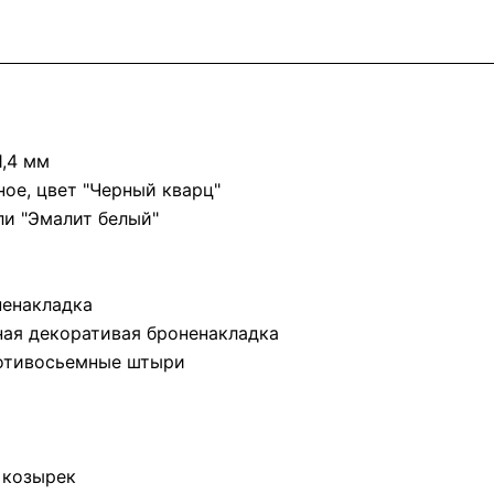
1,4 мм
ое, цвет "Черный кварц"
ли "Эмалит белый"
ненакладка
ная декоративая броненакладка
ротивосьемные штыри
 козырек