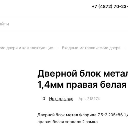
+7 (4872) 70-23
–
–
кие двери и комплектующие
Входные металлические двери
Дверной блок мета
1,4мм правая белая
0
Нет отзывов
Арт.
218274
Дверной блок метал Флорида 7,5-2 205*86 1
правая белая зеркало 2 замка