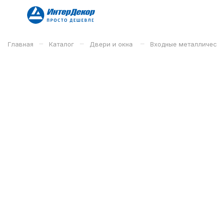
–
–
–
Главная
Каталог
Двери и окна
Входные металличе