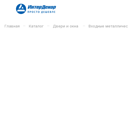
–
–
–
Главная
Каталог
Двери и окна
Входные металличе