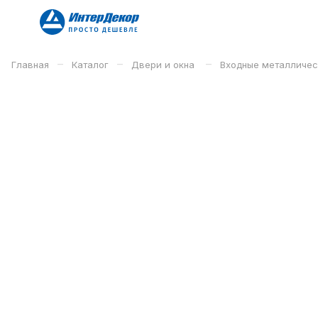
–
–
–
Главная
Каталог
Двери и окна
Входные металличе