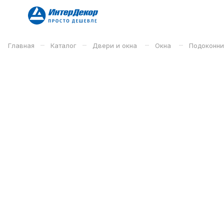
–
–
–
–
Главная
Каталог
Двери и окна
Окна
Подоконни