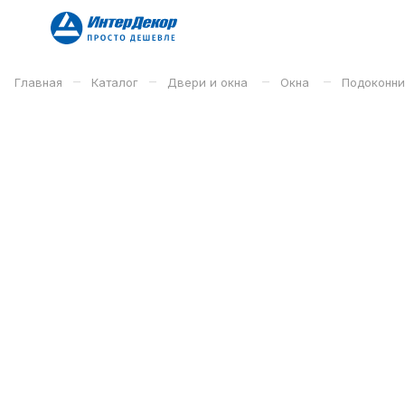
–
–
–
–
Главная
Каталог
Двери и окна
Окна
Подоконни