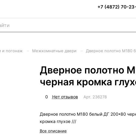
+7 (4872) 70-23
–
–
 и погонаж
Межкомнатные двери
Дверное полотно М180 бе
Дверное полотно М
черная кромка глухо
0
Нет отзывов
Арт.
236278
Дверное полотно М180 белый ДГ 200*80 чер
кромка глухое ///
Все описание