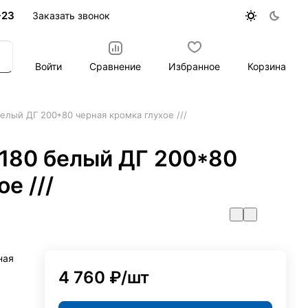
-23
Заказать звонок
Войти
Сравнение
Избранное
Корзина
лый ДГ 200*80 черная кромка глухое ///
180 белый ДГ 200*80
е ///
ная
4 760 ₽/
шт